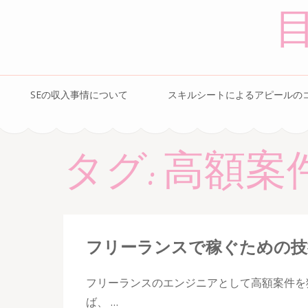
コ
ン
テ
ン
ツ
SEの収入事情について
スキルシートによるアピールの
へ
ス
キ
タグ:
高額案
ッ
プ
(Enter
を
押
フリーランスで稼ぐための技
す)
フリーランスのエンジニアとして高額案件を
ば、 …